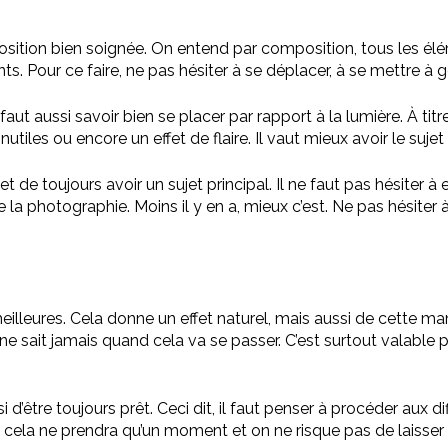
ion bien soignée. On entend par composition, tous les éléme
. Pour ce faire, ne pas hésiter à se déplacer, à se mettre à gen
 faut aussi savoir bien se placer par rapport à la lumière. À tit
nutiles ou encore un effet de flaire. Il vaut mieux avoir le sujet 
o et de toujours avoir un sujet principal. Il ne faut pas hésiter
 la photographie. Moins il y en a, mieux c’est. Ne pas hésiter à
lleures. Cela donne un effet naturel, mais aussi de cette ma
 on ne sait jamais quand cela va se passer. C’est surtout valabl
ssi d’être toujours prêt. Ceci dit, il faut penser à procéder au
 cela ne prendra qu’un moment et on ne risque pas de laisser